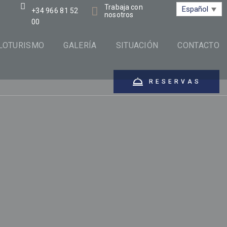
Trabaja con
Español
+34 966 81 52
nosotros
00
LOTURISMO
GALERÍA
SITUACIÓN
CONTACTO
RESERVAS