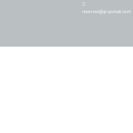
reservas@grupobali.com
EVENTOS
OFERTAS & EXPERIENCIAS
CIC
ABITACIONES
HABITACIÓN QUE ESTABAS BUSC