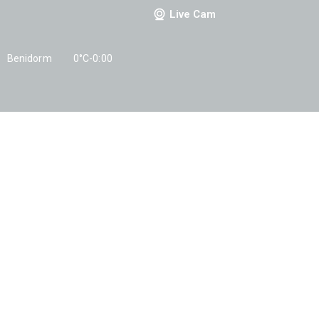
Live Cam
Benidorm
0°C
-
0:00
HOME
SERVICIOS
H
TENEMOS LA 