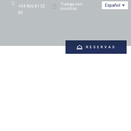
Trabaja con
Español
+34 966 81 52
nosotros
00
LOTURISMO
GALERÍA
SITUACIÓN
CONTACTO
RESERVAS
ANDO