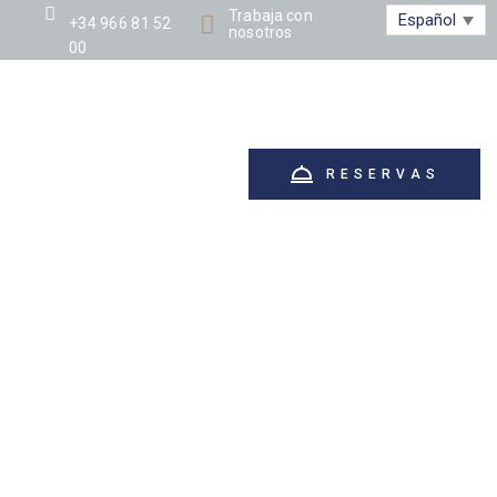
Trabaja con
Español
+34 966 81 52
nosotros
00
LOTURISMO
GALERÍA
SITUACIÓN
CONTACTO
RESERVAS