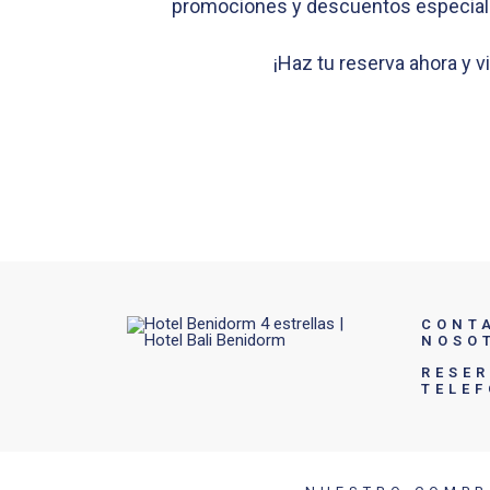
promociones y descuentos especiales
¡Haz tu reserva ahora y v
CONT
NOSO
RESE
TELE