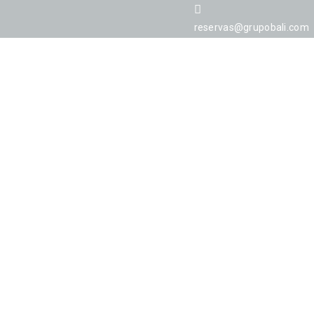
reservas@grupobali.com
EVENTOS
OFERTAS & EXPERIENCIAS
CIC
OFERTAS