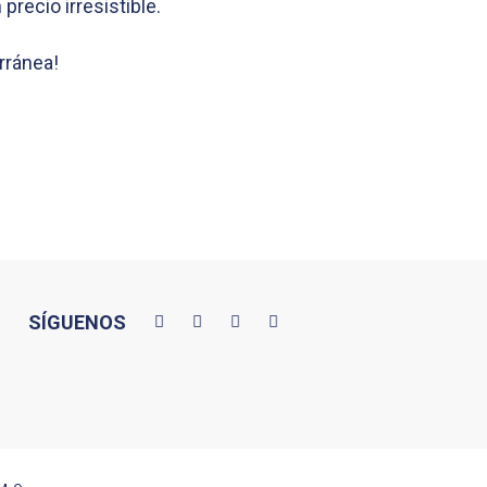
recio irresistible.
rránea!
SÍGUENOS