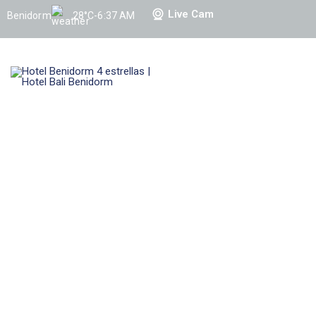
Live Cam
Benidorm
28°C
-
6:37 AM
HOME
SERVICIOS