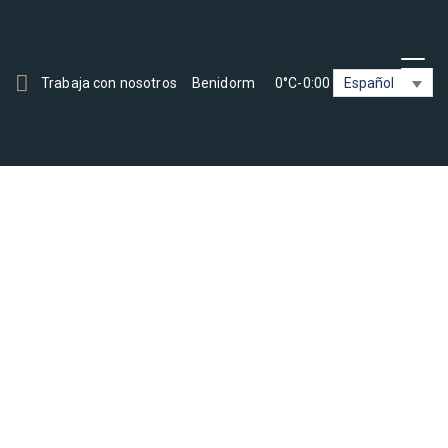
Trabaja con nosotros
Benidorm
0°C
-
0:00
Español
PISCINAS Y
ANIMACIÓN