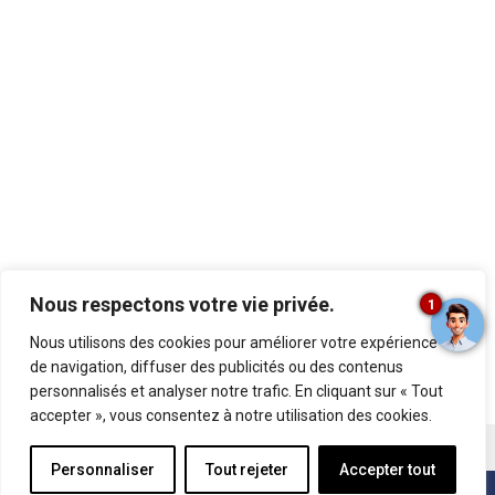
Nous respectons votre vie privée.
1
Le Gran Hotel Bali œuvre pour un avenir plus durable. Une série de
Nous utilisons des cookies pour améliorer votre expérience
rénovations a été entreprise avec l’aide de Turisme Comunitat Valenciana
de navigation, diffuser des publicités ou des contenus
afin de décarboniser nos installations et de réduire notre empreinte
personnalisés et analyser notre trafic. En cliquant sur « Tout
carbone.
Plus d’informations ici.
accepter », vous consentez à notre utilisation des cookies.
Mentions légales
Politique de cookies
Personnaliser
Tout rejeter
Accepter tout
Politique de confidentialité
Canal de dénonciation
RÉSERVATION