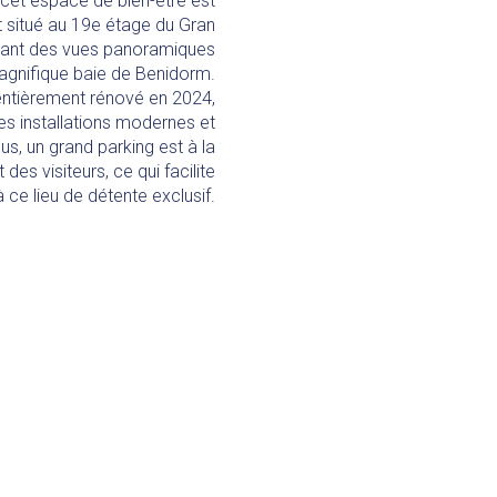
et espace de bien-être est
t situé au 19e étage du Gran
ffrant des vues panoramiques
agnifique baie de Benidorm.
 entièrement rénové en 2024,
des installations modernes et
us, un grand parking est à la
 des visiteurs, ce qui facilite
à ce lieu de détente exclusif.