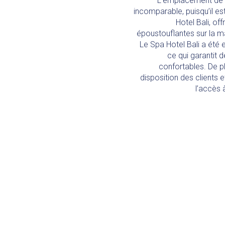
L’emplacement de c
incomparable, puisqu’il es
Hotel Bali, o
époustouflantes sur la m
Le Spa Hotel Bali a été
ce qui garantit 
confortables. De pl
disposition des clients et
l’accès 